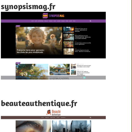
synopsismag.fr
beauteauthentique.fr